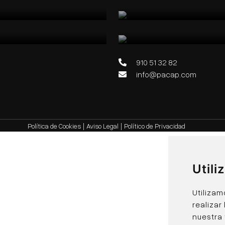
DELFIN TOWER
Benidorm, España
910 51 32 82
info@pacap.com
Política de Cookies
|
Aviso Legal
|
Político de Privacidad
Util
Utilizam
realizar
nuestra