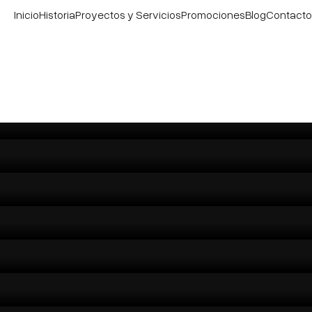
Inicio
Historia
Proyectos y Servicios
Promociones
Blog
Contacto
URANTE VICTOR SANCHEZ
O ZOCODOVER
MILIAR
DA
RICO TOLEDO